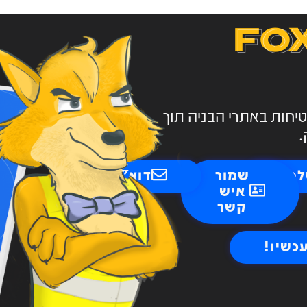
FO
FO
טיחות באתרי הבניה תוך
.
פון
שמור
דוא"ל
איש
קשר
כשיו!