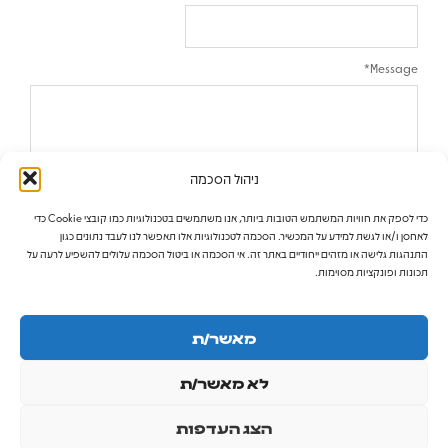
*
Message
ניהול הסכמה
כדי לספק את חוויות המשתמש הטובות ביותר, אנו משתמשים בטכנולוגיות כמו קובצי Cookie כדי
לאחסן ו/או לגשת למידע על המכשיר. הסכמה לטכנולוגיות אלו תאפשר לנו לעבד נתונים כגון
התנהגות גלישה או מזהים ייחודיים באתר זה. אי הסכמה או ביטול הסכמה עלולים להשפיע לרעה על
תכונות ופונקציות מסוימות.
מאשר/ת
לא מאשר/ת
הצג העדפות